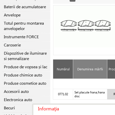
Baterii de acumulatoare
Anvelope
Totul pentru montarea
anvelopelor
Instrumente FORCE
Caroserie
Dispozitive de iluminare
si semnalizare
Produse de vopsea și lac
Numărul
Denumirea mărfii
Prod
Produse chimice auto
Produse cosmetice auto
Accesorii auto
Set placute frana,frana
0771.02
disc
Electronica auto
Becuri
Informaţia
Similări
(45)
Original