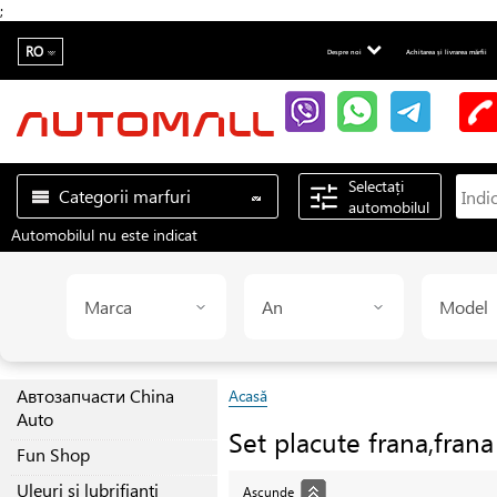
;
RO
Despre noi
Achitarea și livrarea mărfii
Selectați
Categorii marfuri
automobilul
Automobilul nu este indicat
Marca
An
Model
Автозапчасти China
Acasă
Auto
Set placute frana,frana
Fun Shop
Uleuri și lubrifianți
Ascunde