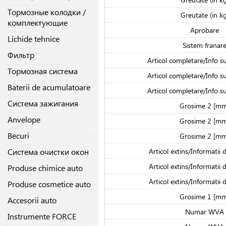
Тормозные колодки /
Greutate (in kg
комплектующие
Aprobare
Lichide tehnice
Sistem franar
Фильтр
Articol completare/Info s
Тормозная система
Articol completare/Info s
Baterii de acumulatoare
Articol completare/Info s
Система зажигания
Grosime 2 [mm
Anvelope
Grosime 2 [mm
Becuri
Grosime 2 [mm
Система очистки окон
Articol extins/Informatii 
Articol extins/Informatii 
Produse chimice auto
Articol extins/Informatii 
Produse cosmetice auto
Grosime 1 [mm
Accesorii auto
Numar WVA
Instrumente FORCE