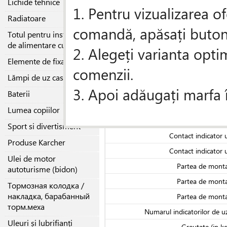
Lichide tehnice
1. Pentru vizualizarea of
Radiatoare
Despre producator
comandă, apăsați butonul
Totul pentru instalațiile
de alimentare cu gaz
Specificaţii
2. Alegeți varianta opti
Masa brutto, k
Elemente de fixare
comenzii.
Cantitatea în amb
Lămpi de uz casnic
3. Apoi adăugați marfa 
Lungime [mm
Baterii
Inaltime [mm]
Lumea copiilor
Contact indicator 
Sport si divertisment
Contact indicator 
Produse Karcher
Contact indicator 
Ulei de motor
Partea de mont
autoturisme (bidon)
Partea de mont
Тормозная колодка /
накладка, барабанный
Partea de mont
торм.меха
Numarul indicatorilor de uz
Uleuri și lubrifianți
Greutate (in kg