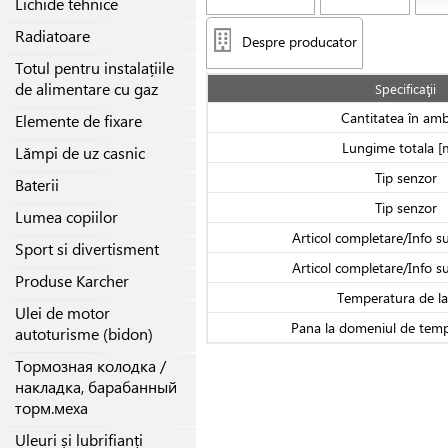
Lichide tehnice
Radiatoare
Despre producator
Totul pentru instalațiile
de alimentare cu gaz
Specificaţii
Cantitatea în amb
Elemente de fixare
Lungime totala 
Lămpi de uz casnic
Tip senzor
Baterii
Tip senzor
Lumea copiilor
Articol completare/Info s
Sport si divertisment
Articol completare/Info s
Produse Karcher
Temperatura de la
Ulei de motor
Pana la domeniul de temp
autoturisme (bidon)
Тормозная колодка /
накладка, барабанный
торм.меха
Uleuri și lubrifianți