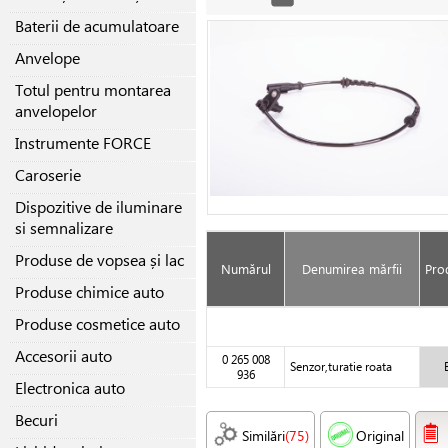
Baterii de acumulatoare
Anvelope
Totul pentru montarea
anvelopelor
Instrumente FORCE
Caroserie
Dispozitive de iluminare
si semnalizare
Produse de vopsea și lac
Numărul
Denumirea mărfii
Pro
Produse chimice auto
Produse cosmetice auto
Accesorii auto
0 265 008
Senzor,turatie roata
936
Electronica auto
Becuri
Similări
(75)
Original