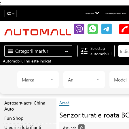
;
RO
Despre noi
Achitarea și livrarea mărfii
Selectați
Categorii marfuri
automobilul
Automobilul nu este indicat
Marca
An
Model
Автозапчасти China
Acasă
Auto
Senzor,turatie roata
B
Fun Shop
Uleuri și lubrifianți
Ascunde