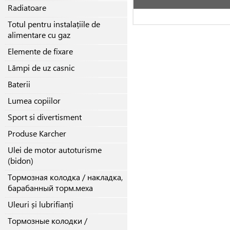
Radiatoare
Totul pentru instalațiile de
alimentare cu gaz
Elemente de fixare
Lămpi de uz casnic
Baterii
Lumea copiilor
Sport si divertisment
Produse Karcher
Ulei de motor autoturisme
(bidon)
Тормозная колодка / накладка,
барабанный торм.меха
Uleuri și lubrifianți
Тормозные колодки /