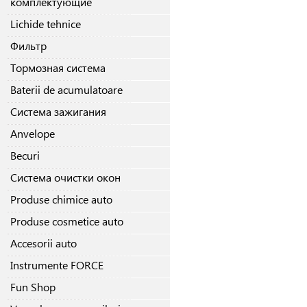
комплектующие
Lichide tehnice
Фильтр
Тормозная система
Baterii de acumulatoare
Система зажигания
Anvelope
Becuri
Система очистки окон
Produse chimice auto
Produse cosmetice auto
Accesorii auto
Instrumente FORCE
Fun Shop