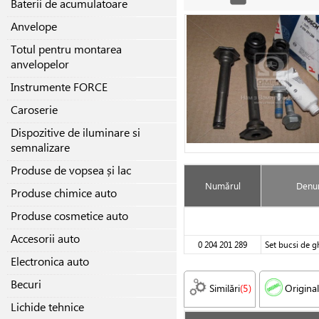
Baterii de acumulatoare
Anvelope
Totul pentru montarea
anvelopelor
Instrumente FORCE
Caroserie
Dispozitive de iluminare si
semnalizare
Produse de vopsea și lac
Numărul
Denum
Produse chimice auto
Produse cosmetice auto
Accesorii auto
0 204 201 289
Set bucsi de gh
Electronica auto
Becuri
Similări
(5)
Original
Lichide tehnice