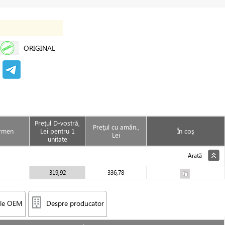
ORIGINAL
Preţul D-vostră,
Preţul cu amăn.,
rmen
Lei pentru 1
În coş
Lei
unitate
Arată
319,92
336,78
le OEM
Despre producator