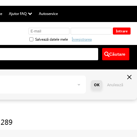
te
Ajutor FAQ
Autoservice
Salvează datele mele
Înregistrarea
OK
Anulează
 289