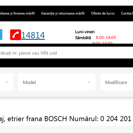
itarea și livrarea mărfii
Garanția și returnarea mărfii
Oferte de lucru
Contac
14814
Luni-vineri
8:00-18:00
Sâmbătă
8:00-15:00
Model
Modificare
j, etrier frana
BOSCH
Numărul: 0 204 201