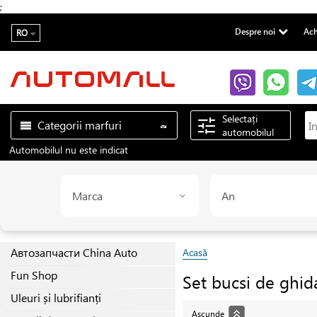
;
Despre noi
Ach
RO
Selectați
Categorii marfuri
automobilul
Automobilul nu este indicat
Marca
An
Автозапчасти China Auto
Acasă
Fun Shop
Set bucsi de ghida
Uleuri și lubrifianți
Ascunde