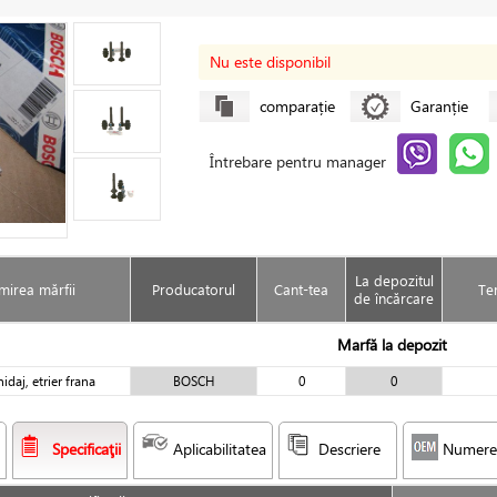
Nu este disponibil
comparație
Garanție
Întrebare pentru manager
La depozitul
irea mărfii
Producatorul
Cant-tea
Te
de încărcare
Marfă la depozit
idaj, etrier frana
BOSCH
0
0
Specificaţii
Aplicabilitatea
Descriere
Numere