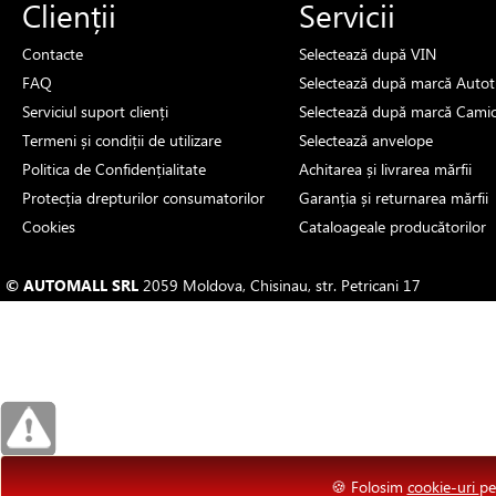
Clienții
Servicii
Contacte
Selectează
după VIN
FAQ
Selectează
după marcă
Autot
Serviciul suport clienți
Selectează
după marcă
Cami
Termeni și condiții de utilizare
Selectează
anvelope
Politica de Confidențialitate
Achitarea și livrarea mărfii
Protecția drepturilor consumatorilor
Garanția și returnarea mărfii
Cookies
Cataloage
ale producătorilor
© AUTOMALL SRL
2059 Moldova, Chisinau, str. Petricani 17
🍪 Folosim
cookie-uri
pe