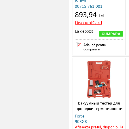
Wurth
00715 761 001
893,94
Lei
DiscountCard
La depozit
CUMPĂRA
Adaugă pentru
comparare
Вакуумный тестeр для
проверки герметичности
Force
908G8
Afiseaza pretul, disponibil la