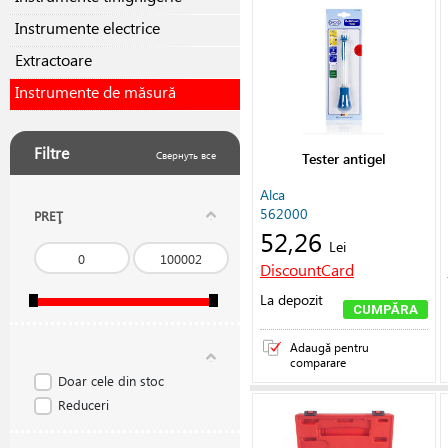
Instrumente electrice
Extractoare
Instrumente de măsură
Filtre
Свернуть все
Tester antigel
Alca
562000
PREŢ
52,26
Lei
DiscountCard
La depozit
CUMPĂRA
Adaugă pentru
comparare
Doar cele din stoc
Reduceri