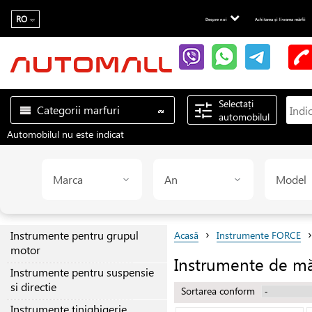
RO
Despre noi
Achitarea și livrarea mărfii
Selectați
Categorii marfuri
automobilul
Automobilul nu este indicat
Marca
An
Model
›
›
Instrumente pentru grupul
Acasă
Instrumente FORCE
motor
Instrumente de m
Instrumente pentru suspensie
si directie
Sortarea conform
Instrumente tinighigerie