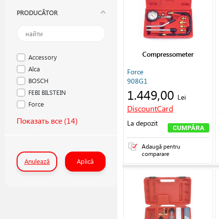
PRODUCĂTOR
Compressometer
Accessory
Alca
Force
BOSCH
908G1
1.449,00
FEBI BILSTEIN
Lei
Force
DiscountCard
Показать все
(14)
La depozit
CUMPĂRA
Adaugă pentru
comparare
Anulează
Aplică