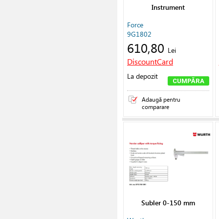
Instrument
Force
9G1802
610,80
Lei
DiscountCard
La depozit
CUMPĂRA
Adaugă pentru
comparare
Subler 0-150 mm