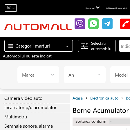
RO
Despre noi
Achitarea și livrarea mărfii
Selectați
Categorii marfuri
automobilul
Automobilul nu este indicat
Marca
An
Model
›
›
Cameră video auto
Acasă
Electronica auto
Bo
Incarcator p/u acumulator
Borne Acumulator
Multimetru
Sortarea conform
Semnale sonore, alarme