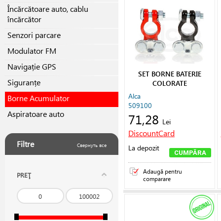
Încărcătoare auto, cablu
încărcător
Senzori parcare
Modulator FM
Navigație GPS
SET BORNE BATERIE
Siguranțe
COLORATE
Alca
Borne Acumulator
509100
Aspiratoare auto
71,28
Lei
DiscountCard
Filtre
Свернуть все
La depozit
CUMPĂRA
Adaugă pentru
PREŢ
comparare