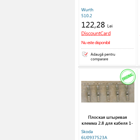
Wurth
510.2
122,28
Lei
DiscountCard
Nu este disponibil
Adaugă pentru
comparare
Плоская штыревая
клемма 2.8 для кабеля 1-
2,5мм
Skoda
6U0937523A