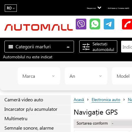
RO
Despre noi
Achitarea și livrarea mărfii
Selectați
Categorii marfuri
automobilul
Automobilul nu este indicat
Marca
An
Model
›
›
Cameră video auto
Acasă
Electronica auto
Na
Incarcator p/u acumulator
Navigație GPS
Multimetru
Sortarea conform
Semnale sonore, alarme