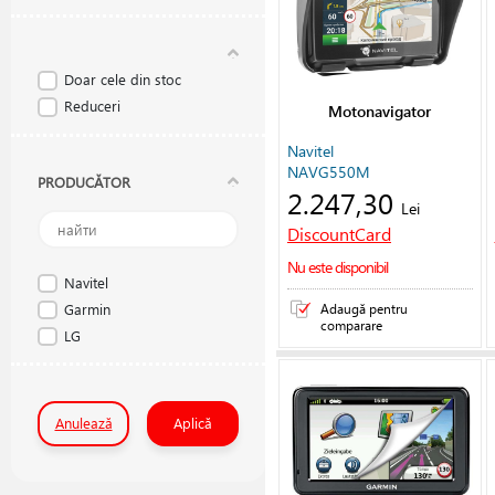
Doar cele din stoc
Reduceri
Motonavigator
Navitel
NAVG550M
PRODUCĂTOR
2.247,30
Lei
DiscountCard
Nu este disponibil
Navitel
Garmin
Adaugă pentru
comparare
LG
Anulează
Aplică