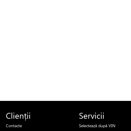
Clienții
Servicii
Contacte
Selectează
după VIN