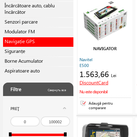
Încărcătoare auto, cablu
încărcător
Senzori parcare
Modulator FM
Navigație GPS
NAVIGATOR
Siguranțe
Navitel
Borne Acumulator
E500
Aspiratoare auto
1.563,66
Lei
DiscountCard
Filtre
Свернуть все
Nu este disponibil
Adaugă pentru
comparare
PREŢ