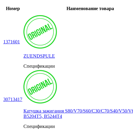
Номер
Наименование товара
1371601
ZUENDSPULE
Спецификации
30713417
Катушка зажигания S80/V70/S60/C30/C70/S40/V50/V
B5204T5, B5244T4
Спецификации