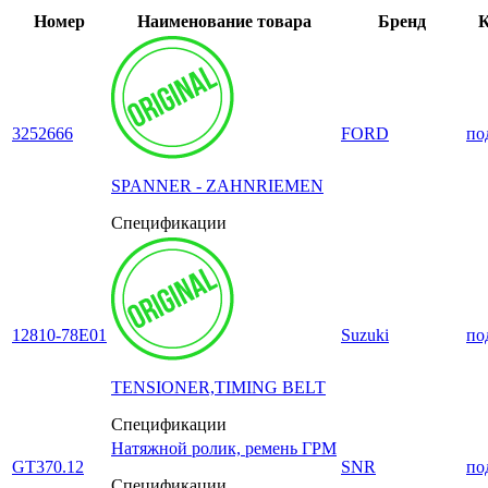
Номер
Наименование товара
Бренд
К
3252666
FORD
по
SPANNER - ZAHNRIEMEN
Спецификации
12810-78E01
Suzuki
по
TENSIONER,TIMING BELT
Спецификации
Натяжной ролик, ремень ГРМ
GT370.12
SNR
по
Спецификации