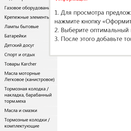
О производителе
Газовое оборудование
1. Для просмотра предложе
Крепежные элементы
Спецификаци
нажмите кнопку «Оформить
Лампы бытовые
Кол-во в упако
2. Выберите оптимальный п
Батарейки
3. После этого добавьте т
Детский досуг
Спорт и отдых
Товары Karcher
Масла моторные
Легковое (канистровое)
Тормозная колодка /
накладка, барабанный
торм.меха
Масла и смазки
Тормозные колодки /
комплектующие