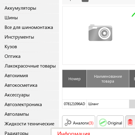
Аккумуляторы
Шины
Все для шиномонтажа
Инструменты
Кузов
Оптика
Лакокрасочные товары
Автохимия
Наименование
Номер
товара
Автокосметика
Аксессуары
Автоэлектроника
078121096AD
Шланг
Автолампы
Аналоги
(3)
Original
Жидкости технические
Информация
Радиаторы