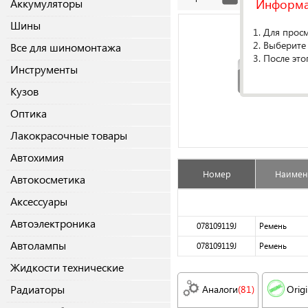
Информ
Аккумуляторы
Шины
1. Для прос
2. Выберите
Все для шиномонтажа
3. После это
Инструменты
Кузов
Оптика
Лакокрасочные товары
Автохимия
Номер
Наимен
Автокосметика
Аксессуары
Автоэлектроника
078109119J
Ремень
Автолампы
078109119J
Ремень
Жидкости технические
Радиаторы
Аналоги
(81)
Origi