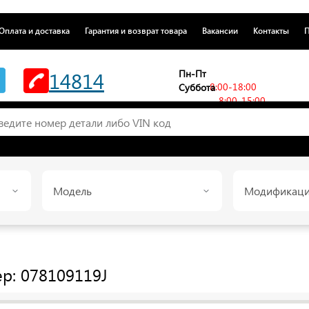
Оплата и доставка
Гарантия и возврат товара
Вакансии
Контакты
П
14814
Пн-Пт
8:00-18:00
Суббота
8:00-15:00
Модель
Модификац
р: 078109119J