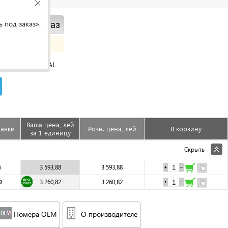
 под заказ».
ить под заказ
ORIGINAL
Ваша цена, лей
тавки
Розн. цена, лей
В корзину
за 1 единицу
Скрыть
й
3 593,88
3 593,88
й
3 260,82
3 260,82
Номера OEM
О производителе