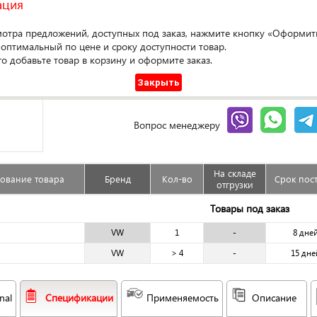
ация
мотра предложений, доступных под заказ, нажмите кнопку «Оформить
Оформ
 оптимальный по цене и сроку доступности товар.
го добавьте товар в корзину и оформите заказ.
Доступен под заказ
Закрыть
Сравнить
Гарантия
Вопрос менеджеру
На складе
ование товара
Бренд
Кол-во
Срок пос
отгрузки
Товары под заказ
VW
1
-
8 дне
VW
> 4
-
15 дне
nal
Спецификации
Применяемость
Описание