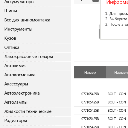
Информ
Аккумуляторы
Шины
1. Для прос
2. Выберите
Все для шиномонтажа
3. После это
Инструменты
Кузов
Оптика
Лакокрасочные товары
Автохимия
Номер
Наимен
Автокосметика
Аксессуары
Автоэлектроника
077105425B
BOLT - CON
Автолампы
077105425B
BOLT - CON
Жидкости технические
077105425B
BOLT - CON
077105425B
BOLT - CON
Радиаторы
077105425B
BOLT - CON