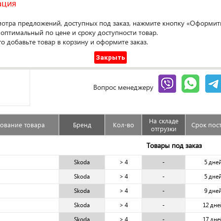
ация
мотра предложений, доступных под заказ, нажмите кнопку «Оформить
Оформ
 оптимальный по цене и сроку доступности товар.
го добавьте товар в корзину и оформите заказ.
Доступен под заказ
Закрыть
Сравнить
Гарантия
Вопрос менеджеру
На складе
ование товара
Бренд
Кол-во
Срок пос
отгрузки
Товары под заказ
Skoda
> 4
-
5 дне
Skoda
> 4
-
5 дне
Skoda
> 4
-
9 дне
Skoda
> 4
-
12 дне
Skoda
> 4
-
17 дне