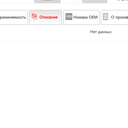
рименяемость
Описание
Номера OEM
О произ
Нет данных