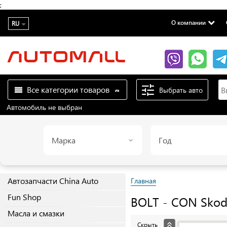
;
О компании
RU
Все категории товаров
Выбрать авто
Автомобиль не выбран
Марка
Год
Автозапчасти China Auto
Главная
Fun Shop
BOLT - CON
Skod
Масла и смазки
Скрыть