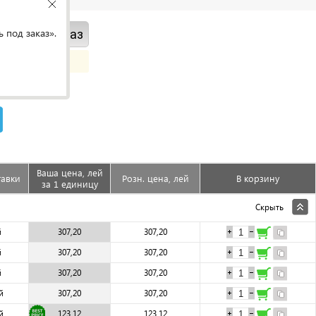
 под заказ».
ить под заказ
Ваша цена, лей
тавки
Розн. цена, лей
В корзину
за 1 единицу
Скрыть
й
307,20
307,20
й
307,20
307,20
й
307,20
307,20
й
307,20
307,20
й
123,12
123,12