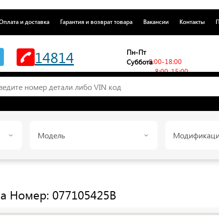
Оплата и доставка
Гарантия и возврат товара
Вакансии
Контакты
П
14814
Пн-Пт
8:00-18:00
Суббота
8:00-15:00
Модель
Модификац
a
Номер: 077105425B