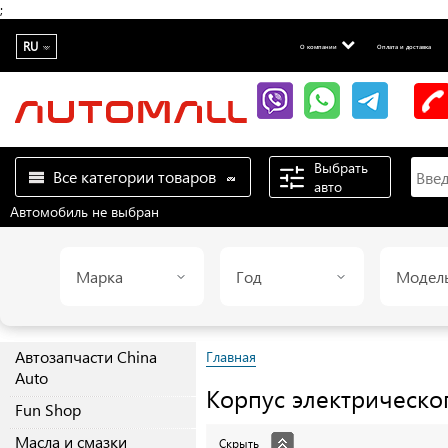
;
RU
О компании
Оплата и доставка
Выбрать
Все категории товаров
авто
Автомобиль не выбран
Марка
Год
Модел
Автозапчасти China
Главная
Auto
Корпус электрическо
Fun Shop
Масла и смазки
Скрыть