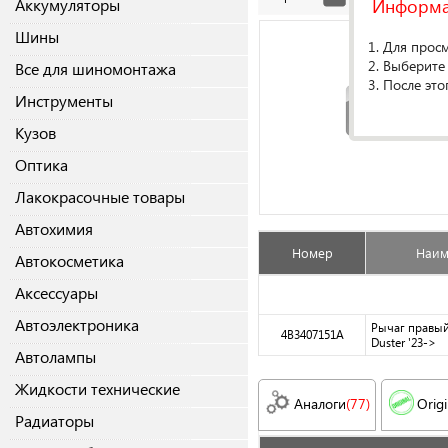
Информ
Аккумуляторы
Шины
1. Для прос
2. Выберите
Все для шиномонтажа
3. После это
Инструменты
Кузов
Оптика
Лакокрасочные товары
Автохимия
Номер
Наим
Автокосметика
Аксессуары
Автоэлектроника
Рычаг правый
4B3407151A
Duster '23->
Автолампы
Жидкости технические
Аналоги
(77)
Origi
Радиаторы