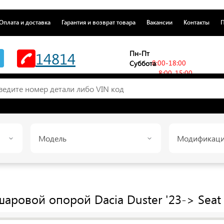
Оплата и доставка
Гарантия и возврат товара
Вакансии
Контакты
П
14814
Пн-Пт
8:00-18:00
Суббота
8:00-15:00
Модель
Модификац
шаровой опорой Dacia Duster '23->
Seat