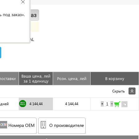
 под заказ».
ить под заказ
ORIGINAL
Ваша цена, лей
поставки
Розн. цена, лей
В корзину
за 1 единицу
Скрыть
 дней
4 144,44
4 144,44
Номера OEM
О производителе