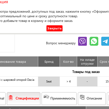
ация
мотра предложений, доступных под заказ, нажмите кнопку «Оформить
Оформ
 оптимальный по цене и сроку доступности товар.
го добавьте товар в корзину и оформите заказ.
Доступен под заказ
Закрыть
Сравнить
Гарантия
Вопрос менеджеру
На складе
енование товара
Бренд
Кол-во
Срок 
отгрузки
Товары под заказ
 с шаровой опорой Dacia
Seat
> 4
-
15
nal
Спецификации
Применяемость
Описание