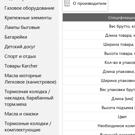
О производителе
Газовое оборудование
Крепежные элементы
Спецификаци
Вес брутто, к
Лампы бытовые
Длина товара,
Батарейки
Ширина товара,
Детский досуг
Высота товара,
Спорт и отдых
Кол-во в упако
Товары Karcher
Длина упаковки
Масла моторные
Ширина упаковки
Легковое (канистровое)
Вес упаковки брутт
Тормозная колодка /
накладка, барабанный
Длина [мм]
торм.меха
Высота подъема 
Масла и смазки
Цвет
Тормозные колодки /
Необходимое коли
комплектующие
Внешний диаметр