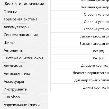
Жидкости технические
Внешний диаметр
Фильтр
Сторона устано
Тормозная система
Сторона устано
Аккумуляторы
Сторона устано
Система зажигания
Выталкивающая си
Шины
Выталкивающая си
Автолампы
Вес [кг]
Система очистки окон
Вес [кг]
Автохимия
Диаметр корпуса
Диаметр поршневого ш
Автокосметика
Диаметр точек крепл
Аксессуары
Длина корпуса [
Инструменты
Fun Shop
Аэрозольные краски,