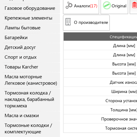
Аналоги
(17)
Original
Газовое оборудование
Крепежные элементы
О производителе
Лампы бытовые
Батарейки
Спецификаци
Длина [мм]
Детский досуг
Длина [мм]
Спорт и отдых
Высота [мм]
Товары Karcher
Высота [мм]
Масла моторные
Датчик износ
Легковое (канистровое)
Ширина (мм)
Тормозная колодка /
накладка, барабанный
Сторона устано
торм.меха
Толщина [мм
Масла и смазки
Проверочное зна
Тормозные колодки /
Тормозная сист
комплектующие