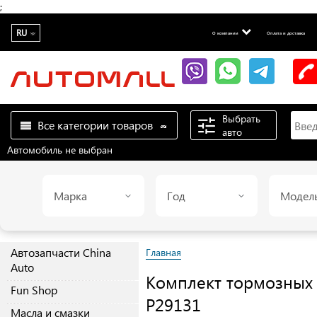
;
RU
О компании
Оплата и доставка
Выбрать
Все категории товаров
авто
Автомобиль не выбран
Марка
Год
Модел
Автозапчасти China
Главная
Auto
Комплект тормозных
Fun Shop
P29131
Масла и смазки