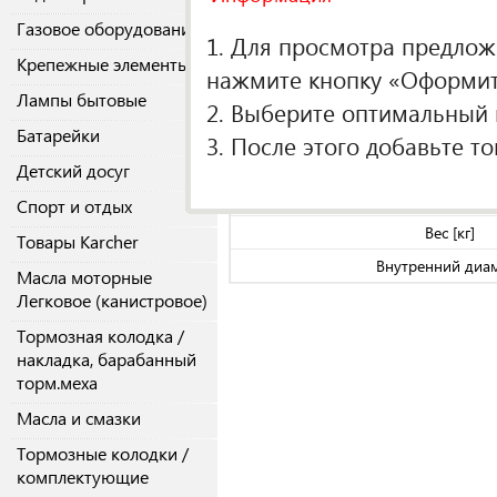
О производителе
Газовое оборудование
1. Для просмотра предложе
Крепежные элементы
Спецификаци
нажмите кнопку «Оформить
Лампы бытовые
Вес брутто, к
2. Выберите оптимальный п
Кол-во в упако
Батарейки
3. После этого добавьте т
Длина [мм]
Детский досуг
Вес [кг]
Спорт и отдых
Вес [кг]
Товары Karcher
Внутренний диа
Масла моторные
Легковое (канистровое)
Тормозная колодка /
накладка, барабанный
торм.меха
Масла и смазки
Тормозные колодки /
комплектующие