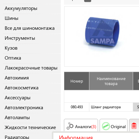
Аккумуляторы
Шины
Все для шиномонтажа
Инструменты
Кузов
Оптика
Лакокрасочные товары
Автохимия
Наименование
Номер
товара
Автокосметика
Аксессуары
Автоэлектроника
080.493
Шланг радиатора
Автолампы
Аналоги
(3)
Original
Жидкости технические
Информация
Радиаторы