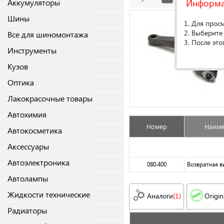
Информ
Аккумуляторы
Шины
1. Для прос
2. Выберите
Все для шиномонтажа
3. После это
Инструменты
Кузов
Оптика
Лакокрасочные товары
Автохимия
Номер
Наиме
Автокосметика
Аксессуары
Автоэлектроника
080.400
Возвратная в
Автолампы
Жидкости технические
Аналоги
(1)
Origin
Радиаторы