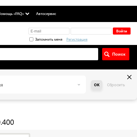
омощь «FAQ»
Автосервис
Запомнить меня
Регистрация
ия
OK
Сбросить
.400