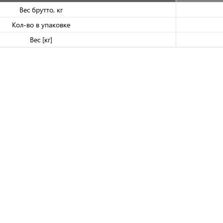
Вес брутто, кг
Кол-во в упаковке
Вес [кг]