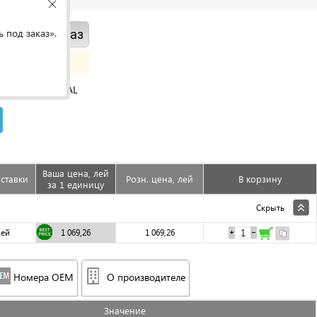
 под заказ».
ить под заказ
ORIGINAL
Ваша цена, лей
ставки
Розн. цена, лей
В корзину
за 1 единицу
Скрыть
ней
1 069,26
1 069,26
Номера OEM
О производителе
Значениe