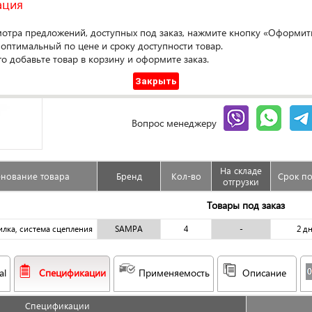
ация
мотра предложений, доступных под заказ, нажмите кнопку «Оформить
Оформ
 оптимальный по цене и сроку доступности товар.
го добавьте товар в корзину и оформите заказ.
Доступен под заказ
Закрыть
Сравнить
Гарантия
Вопрос менеджеру
На складе
нование товара
Бренд
Кол-во
Срок по
отгрузки
Товары под заказ
илка, система сцепления
SAMPA
4
-
2 д
al
Спецификации
Применяемость
Описание
Спецификации