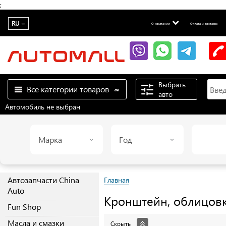
;
RU
О компании
Оплата и доставка
Выбрать
Все категории товаров
авто
Автомобиль не выбран
Марка
Год
Автозапчасти China
Главная
Auto
Кронштейн, облицов
Fun Shop
Масла и смазки
Скрыть