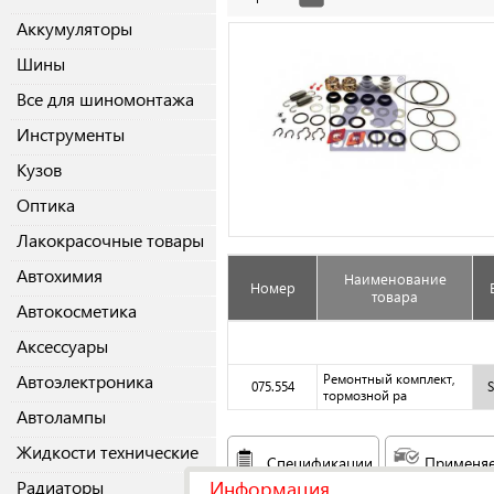
Аккумуляторы
Шины
Все для шиномонтажа
Инструменты
Кузов
Оптика
Лакокрасочные товары
Автохимия
Наименование
Номер
товара
Автокосметика
Аксессуары
Автоэлектроника
Ремонтный комплект,
075.554
тормозной ра
Автолампы
Жидкости технические
Спецификации
Применяе
Информация
Радиаторы