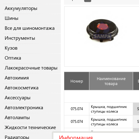
Аккумуляторы
Шины
Все для шиномонтажа
Инструменты
Кузов
Оптика
Лакокрасочные товары
Автохимия
Наименование
Номер
товара
Автокосметика
Аксессуары
Автоэлектроника
Крышка, подшипник
075.074
ступицы колеса
Автолампы
Крышка, подшипник
075.074
ступицы колеса
Жидкости технические
Крышка, подшипник
075.074
Информация
Радиаторы
ступицы колеса