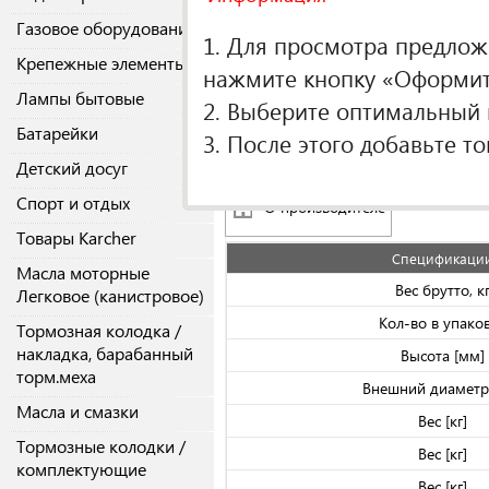
Крышка, подшипник
Газовое оборудование
075.074
1. Для просмотра предложе
ступицы колеса
Крепежные элементы
Крышка, подшипник
нажмите кнопку «Оформить
075.074
ступицы колеса
Лампы бытовые
2. Выберите оптимальный п
Батарейки
3. После этого добавьте т
Аналоги
(3)
Original
Детский досуг
Спорт и отдых
О производителе
Товары Karcher
Спецификаци
Масла моторные
Вес брутто, к
Легковое (канистровое)
Кол-во в упако
Тормозная колодка /
накладка, барабанный
Высота [мм]
торм.меха
Внешний диаметр
Масла и смазки
Вес [кг]
Тормозные колодки /
Вес [кг]
комплектующие
Вес [кг]