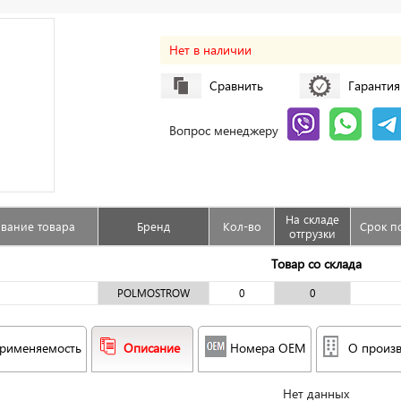
Нет в наличии
Сравнить
Гарантия
Вопрос менеджеру
На складе
вание товара
Бренд
Кол-во
Срок п
отгрузки
Товар со склада
POLMOSTROW
0
0
рименяемость
Описание
Номера OEM
О произ
Нет данных