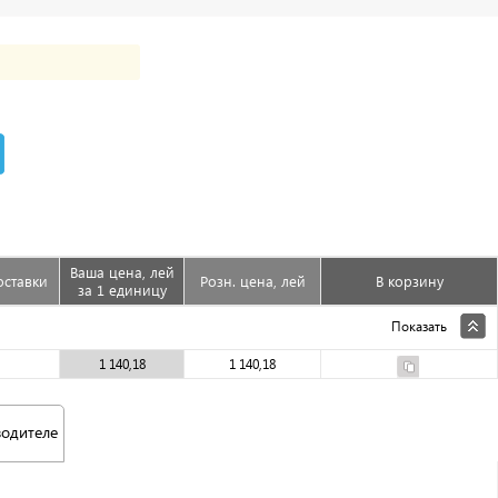
Ваша цена, лей
оставки
Розн. цена, лей
В корзину
за 1 единицу
Показать
1 140,18
1 140,18
водителе