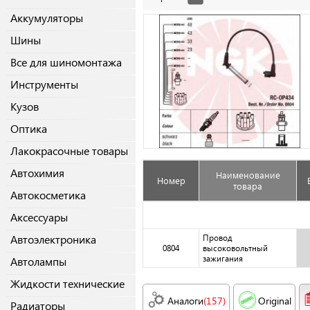
Аккумуляторы
Шины
Все для шиномонтажа
Инструменты
Кузов
Оптика
Лакокрасочные товары
Автохимия
Наименование
Номер
товара
Автокосметика
Аксессуары
Автоэлектроника
Провод
0804
высоковольтный
зажигания
Автолампы
Жидкости технические
Аналоги
(157)
Original
Радиаторы