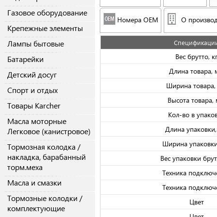
Газовое оборудование
Номера OEM
О производ
Крепежные элементы
Лампы бытовые
Спецификаци
Вес брутто, к
Батарейки
Длина товара,
Детский досуг
Ширина товара,
Спорт и отдых
Высота товара,
Товары Karcher
Кол-во в упако
Масла моторные
Длина упаковки
Легковое (канистровое)
Ширина упаковки
Тормозная колодка /
накладка, барабанный
Вес упаковки брутт
торм.меха
Техника подключ
Масла и смазки
Техника подключ
Тормозные колодки /
Цвет
комплектующие
Цвет