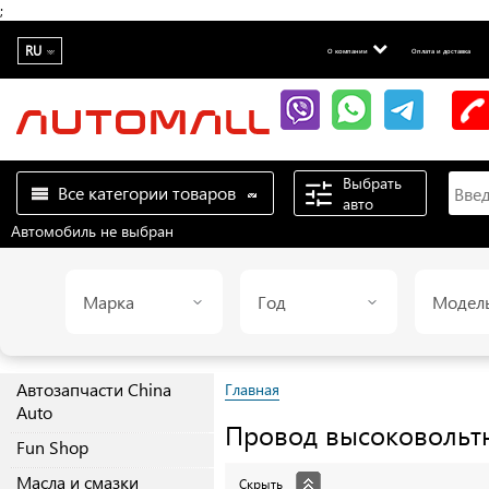
;
RU
О компании
Оплата и доставка
Выбрать
Все категории товаров
авто
Автомобиль не выбран
Марка
Год
Модел
Автозапчасти China
Главная
Auto
Провод высоковольт
Fun Shop
Масла и смазки
Скрыть