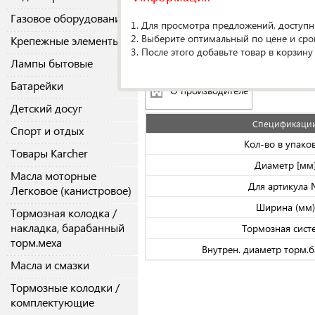
тормозная система
Газовое оборудование
1. Для просмотра предложений, доступн
2. Выберите оптимальный по цене и сро
Крепежные элементы
3. После этого добавьте товар в корзину
Аналоги
(40)
Original
Лампы бытовые
Батарейки
О производителе
Детский досуг
Спецификаци
Спорт и отдых
Кол-во в упако
Товары Karcher
Диаметр [мм
Масла моторные
Для артикула
Легковое (канистровое)
Ширина (мм)
Тормозная колодка /
накладка, барабанный
Тормозная сист
торм.меха
Внутрен. диаметр торм.б
Масла и смазки
Тормозные колодки /
комплектующие