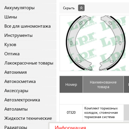
Аккумуляторы
Скрыть
Шины
Все для шиномонтажа
Инструменты
Кузов
Оптика
Лакокрасочные товары
Автохимия
Автокосметика
Наименование
Номер
товара
Аксессуары
Автоэлектроника
Автолампы
Комплект тормозных
07320
колодок, стояночная
тормозная система
Жидкости технические
Комплект тормозных
Информация
Радиаторы
07320
колодок, стояночная