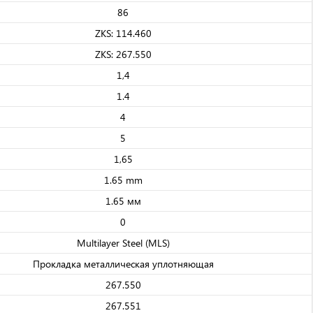
86
ZKS: 114.460
ZKS: 267.550
1,4
1.4
4
5
1,65
1.65 mm
1.65 мм
0
Multilayer Steel (MLS)
Прокладка металлическая уплотняющая
267.550
267.551