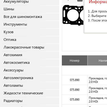
Информ
Аккумуляторы
Шины
1. Для прос
2. Выберите
Все для шиномонтажа
3. После это
Инструменты
Кузов
Оптика
Лакокрасочные товары
Автохимия
Номер
Наим
Автокосметика
Аксессуары
Автоэлектроника
Прокладка, г
075.890
2.0 HDi
Автолампы
Прокладка, г
075.890
2.0 HDi
Жидкости технические
Прокладка, г
075.890
Радиаторы
2.0 HDi