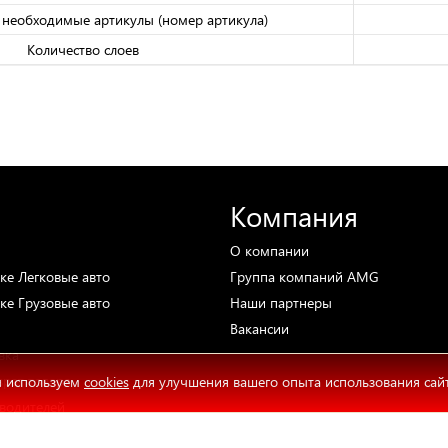
необходимые артикулы (номер артикула)
Количество слоев
Компания
О компании
ке
Легковые авто
Группа компаний AMG
ке
Грузовые авто
Наши партнеры
Вакансии
вка
врат товара
 используем
cookies
для улучшения вашего опыта использования сай
водителей