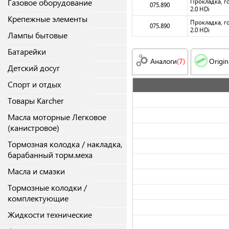
Газовое оборудование
Прокладка, г
075.890
2.0 HDi
Крепежные элементы
Прокладка, г
075.890
2.0 HDi
Лампы бытовые
Батарейки
Аналоги
(7)
Origin
Детский досуг
Спорт и отдых
Товары Karcher
Масла моторные Легковое
(канистровое)
Тормозная колодка / накладка,
барабанный торм.меха
Масла и смазки
Тормозные колодки /
комплектующие
Жидкости технические