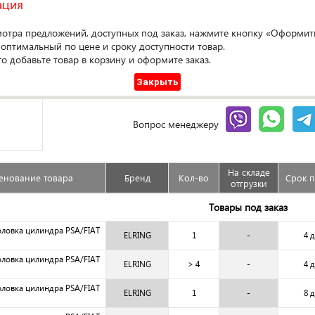
ация
мотра предложений, доступных под заказ, нажмите кнопку «Оформить
Оформ
 оптимальный по цене и сроку доступности товар.
го добавьте товар в корзину и оформите заказ.
Доступен под заказ
Закрыть
Сравнить
Гарантия
Вопрос менеджеру
На складе
енование товара
Бренд
Кол-во
Срок п
отгрузки
Товары под заказ
оловка цилиндра PSA/FIAT
ELRING
1
-
4 
оловка цилиндра PSA/FIAT
ELRING
> 4
-
4 
оловка цилиндра PSA/FIAT
ELRING
1
-
8 