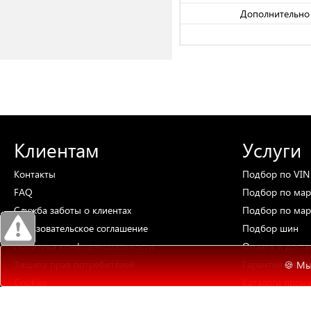
Дополнительно 
Клиентам
Услуги
Контакты
Подбор
по VIN
FAQ
Подбор
по мар
Служба заботы о клиентах
Подбор
по мар
Пользовательское соглашение
Подбор
шин
Политика конфиденциальности
Оплата и доста
Защита прав потребителей
Гарантия и воз
🍪 Мы
Cookies
Каталоги
произ