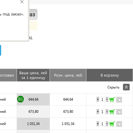
 под заказ».
ить под заказ
ORIGINAL
Ваша цена, лей
оставки
Розн. цена, лей
В корзину
за 1 единицу
Скрыть
дней
644,64
644,64
дней
673,80
673,80
дней
1 031,34
1 031,34