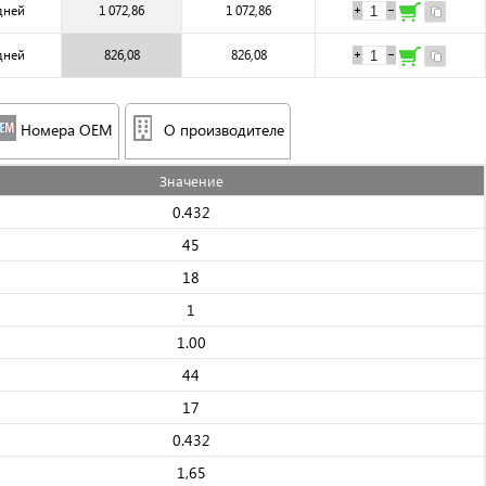
дней
1 072,86
1 072,86
дней
826,08
826,08
Номера OEM
О производителе
Значениe
0.432
45
18
1
1.00
44
17
0.432
1,65