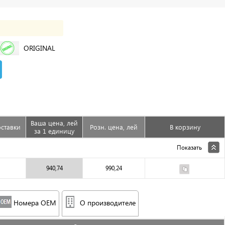
ORIGINAL
Ваша цена, лей
ставки
Розн. цена, лей
В корзину
за 1 единицу
Показать
940,74
990,24
Номера OEM
О производителе