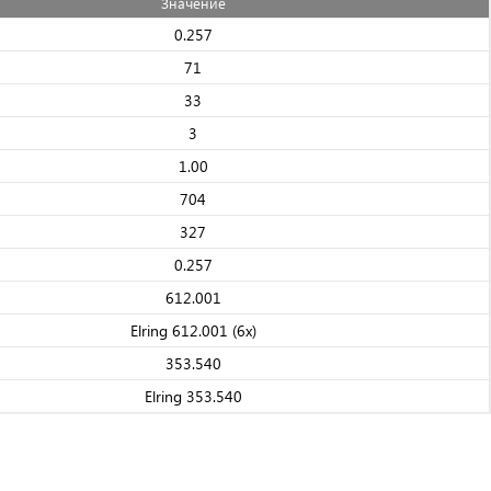
Значениe
0.257
71
33
3
1.00
704
327
0.257
612.001
Elring 612.001 (6x)
353.540
Elring 353.540