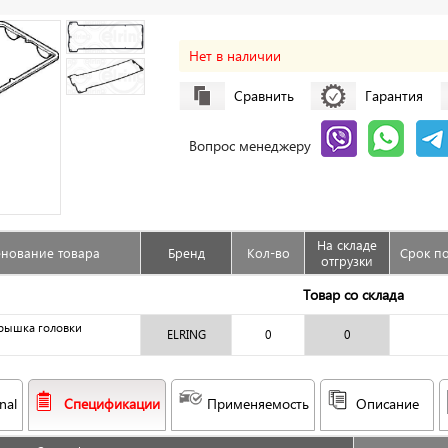
Нет в наличии
Сравнить
Гарантия
Вопрос менеджеру
На складе
нование товара
Бренд
Кол-во
Срок по
отгрузки
Товар со склада
крышка головки
ELRING
0
0
nal
Спецификации
Применяемость
Описание