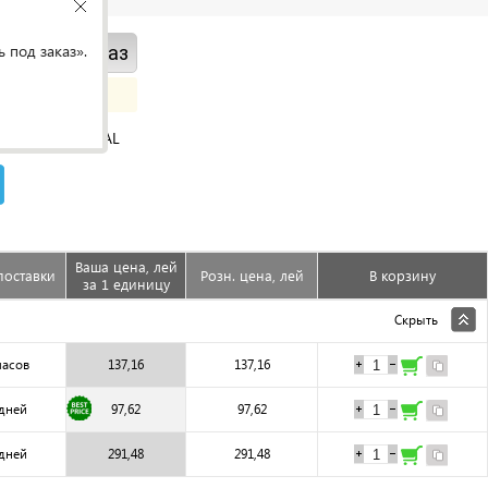
 под заказ».
ить под заказ
ORIGINAL
Ваша цена, лей
поставки
Розн. цена, лей
В корзину
за 1 единицу
Скрыть
часов
137,16
137,16
 дней
97,62
97,62
 дней
291,48
291,48