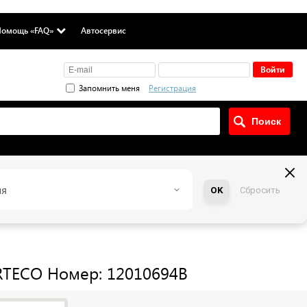
омощь «FAQ»
Автосервис
Запомнить меня
Регистрация
ия
OK
Сбросить
RTECO
Номер: 12010694B