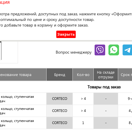
ация
мотра предложений, доступных под заказ, нажмите кнопку «Оформить
Оформ
 оптимальный по цене и сроку доступности товар.
го добавьте товар в корзину и оформите заказ.
Доступен под заказ
Закрыть
Сравнить
Гарантия
Вопрос менеджеру
На складе
енование товара
Бренд
Кол-во
Срок 
отгрузки
Товары под заказ
кольцо, ступенчатая
CORTECO
> 4
-
9 
дач
кольцо, ступенчатая
CORTECO
> 4
-
4
дач
кольцо, ступенчатая
CORTECO
1
-
8
дач