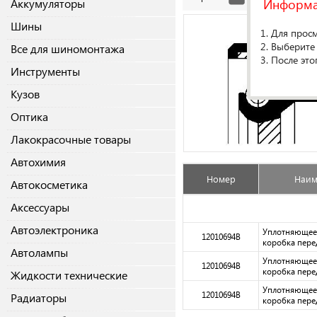
Информ
Аккумуляторы
Шины
1. Для прос
2. Выберите
Все для шиномонтажа
3. После это
Инструменты
Кузов
Оптика
Лакокрасочные товары
Автохимия
Номер
Наим
Автокосметика
Аксессуары
Автоэлектроника
Уплотняющее 
12010694B
коробка пере
Автолампы
Уплотняющее 
12010694B
коробка пере
Жидкости технические
Уплотняющее 
12010694B
Радиаторы
коробка пере