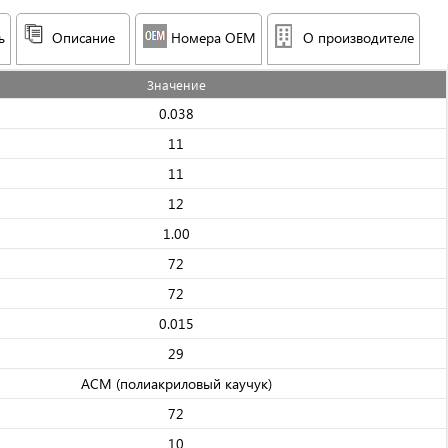
ь
Описание
Номера OEM
О производителе
Значениe
0.038
11
11
12
1.00
72
72
0.015
29
АСМ (полиакриловый каучук)
72
10