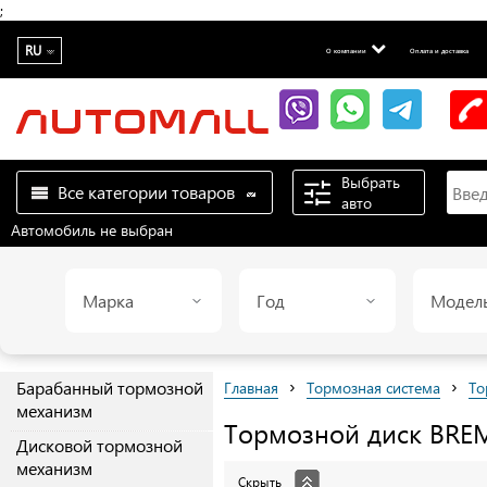
;
RU
О компании
Оплата и доставка
Выбрать
Все категории товаров
авто
Автомобиль не выбран
Марка
Год
Модел
›
›
Барабанный тормозной
Главная
Тормозная система
То
механизм
Тормозной диск
BRE
Дисковой тормозной
механизм
Скрыть