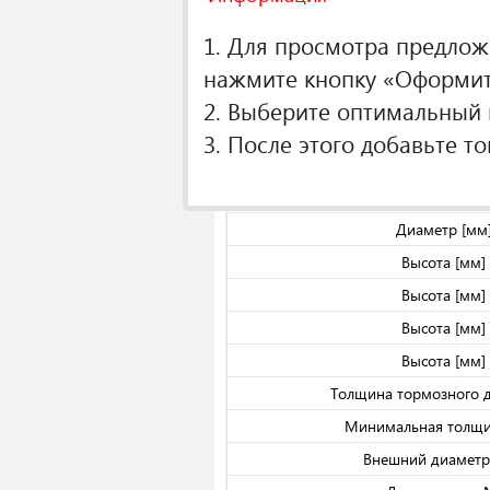
О производителе
1. Для просмотра предложе
Спецификаци
нажмите кнопку «Оформить
Кол-во в упако
2. Выберите оптимальный п
Тип тормозного 
3. После этого добавьте т
Тип тормозного 
Тип тормозного 
Диаметр [мм
Высота [мм]
Высота [мм]
Высота [мм]
Высота [мм]
Толщина тормозного д
Минимальная толщи
Внешний диаметр