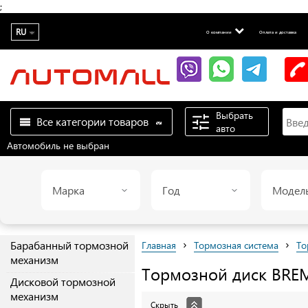
;
RU
О компании
Оплата и доставка
Выбрать
Все категории товаров
авто
Автомобиль не выбран
Марка
Год
Модел
›
›
Барабанный тормозной
Главная
Тормозная система
То
механизм
Тормозной диск
BRE
Дисковой тормозной
механизм
Скрыть