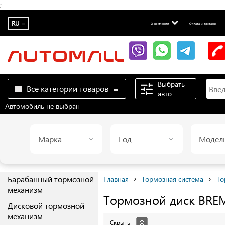
;
RU
О компании
Оплата и доставка
Выбрать
Все категории товаров
авто
Автомобиль не выбран
Марка
Год
Модел
›
›
Барабанный тормозной
Главная
Тормозная система
То
механизм
Тормозной диск
BRE
Дисковой тормозной
механизм
Скрыть