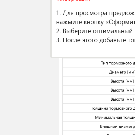
1. Для просмотра предложе
О производителе
нажмите кнопку «Оформить
Спецификаци
2. Выберите оптимальный п
Кол-во в упако
3. После этого добавьте т
Тип тормозного 
Тип тормозного 
Тип тормозного 
Диаметр [мм
Высота [мм]
Высота [мм]
Высота [мм]
Толщина тормозного д
Минимальная толщи
Внешний диаметр