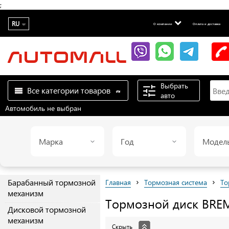
;
RU
О компании
Оплата и доставка
Выбрать
Все категории товаров
авто
Автомобиль не выбран
Марка
Год
Модел
›
›
Барабанный тормозной
Главная
Тормозная система
То
механизм
Тормозной диск
BRE
Дисковой тормозной
механизм
Скрыть