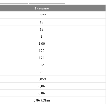
Значениe
0.122
18
18
8
1.00
172
174
0.121
360
0,859
0,86
0.86
0.86 kOhm