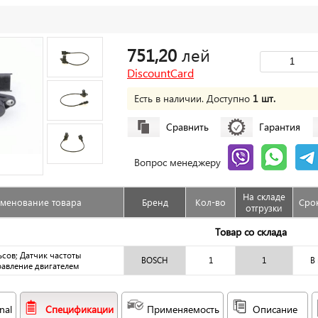
751,20
лей
DiscountCard
Есть в наличии. Доступно
1 шт.
Сравнить
Гарантия
Вопрос менеджеру
На складе
менование товара
Бренд
Кол-во
Срок
отгрузки
Товар со склада
сов; Датчик частоты
BOSCH
1
1
В
равление двигателем
nal
Спецификации
Применяемость
Описание