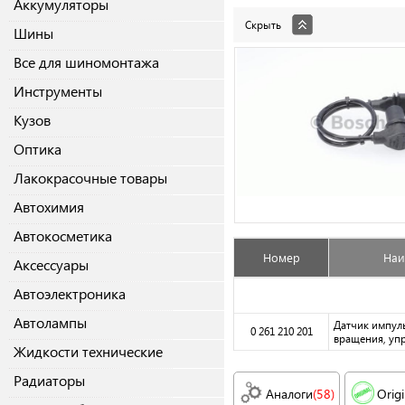
Аккумуляторы
Скрыть
Шины
Все для шиномонтажа
Инструменты
Кузов
Оптика
Лакокрасочные товары
Автохимия
Автокосметика
Номер
Наи
Аксессуары
Автоэлектроника
Автолампы
Датчик импуль
0 261 210 201
вращения, уп
Жидкости технические
Радиаторы
Аналоги
(58)
Origi