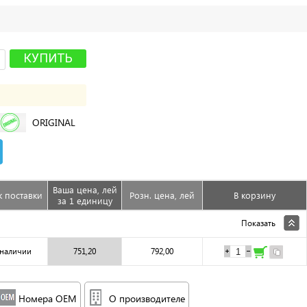
КУПИТЬ
ORIGINAL
Ваша цена, лей
 поставки
Розн. цена, лей
В корзину
за 1 единицу
Показать
 наличии
751,20
792,00
Номера OEM
О производителе