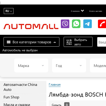
;
RU
О компании
Оплата и доставка
Выбрать
Все категории товаров
авто
Автомобиль не выбран
Марка
Год
Модел
Автозапчасти China
Главная
Auto
Лямбда-зонд
BOSCH
Fun Shop
Масла и смазки
Скрыть