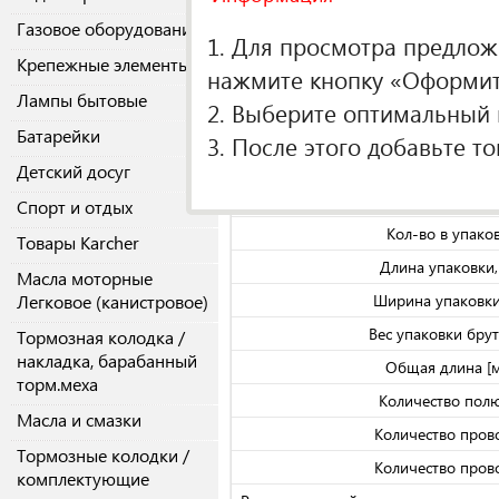
О производителе
Газовое оборудование
1. Для просмотра предложе
Крепежные элементы
Спецификаци
нажмите кнопку «Оформить
Лампы бытовые
Вес брутто, к
2. Выберите оптимальный п
Длина товара,
Батарейки
3. После этого добавьте т
Ширина товара,
Детский досуг
Высота товара,
Спорт и отдых
Кол-во в упако
Товары Karcher
Длина упаковки
Масла моторные
Легковое (канистровое)
Ширина упаковки
Вес упаковки брутт
Тормозная колодка /
накладка, барабанный
Общая длина [
торм.меха
Количество пол
Масла и смазки
Количество пров
Тормозные колодки /
Количество пров
комплектующие