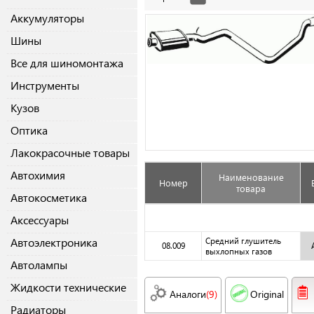
Аккумуляторы
Шины
Все для шиномонтажа
Инструменты
Кузов
Оптика
Лакокрасочные товары
Автохимия
Наименование
Номер
товара
Автокосметика
Аксессуары
Автоэлектроника
Средний глушитель
08.009
выхлопных газов
Автолампы
Жидкости технические
Аналоги
(9)
Original
Радиаторы