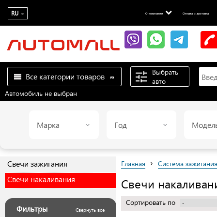
RU
О компании
Оплата и доставка
Выбрать
Все категории товаров
авто
Автомобиль не выбран
Марка
Год
Модел
›
Свечи зажигания
Главная
Система зажигани
Свечи накаливания
Свечи накаливан
Сортировать по
Фильтры
Свернуть все